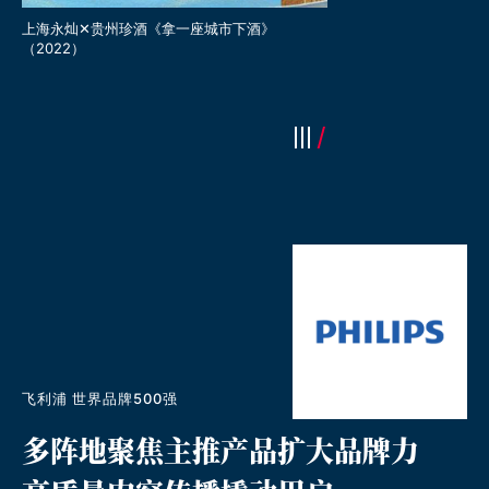
贵州珍酒 | 你最珍贵快闪事件（2023）
《年三十 珍三十》 央视T
飞利浦 世界品牌500强
多阵地聚焦主推产品扩大品牌力