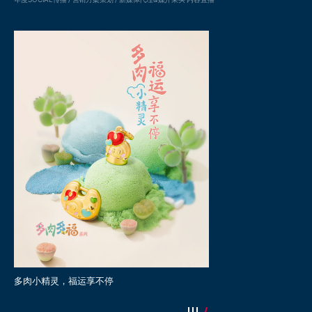
小象呼䘵好运伴成长，老庙亲子IP新品上线推广
老庙携手张若昀，共同遇