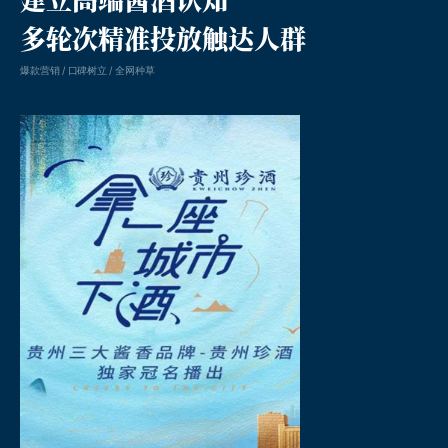
多轮次精准投放触达人群
爆款营销 / 口碑树立 / 全网种草
凸现客户价值的线上整案营销公司。成立于2005年，深耕中国本土市场。
品牌年度整案营销、新媒体social传播、内容营销、品牌数字化建设、媒介执行等。
为品牌提供全方位一体化线上整合传播服务。