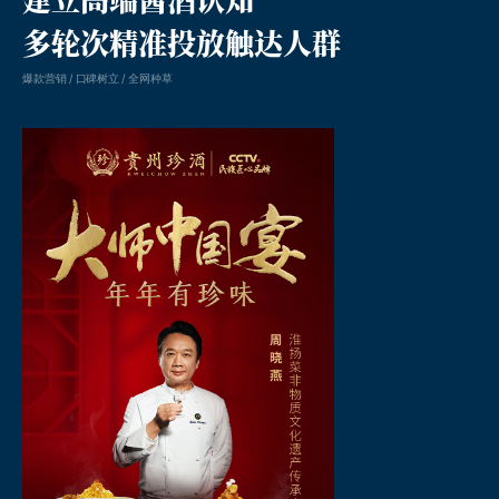
多轮次精准投放触达人群
爆款营销 / 口碑树立 / 全网种草
凸现客户价值的线上整案营销公司。成立于2005年，深耕中国本土市场。
品牌年度整案营销、新媒体social传播、内容营销、品牌数字化建设、媒介执行等。
为品牌提供全方位一体化线上整合传播服务。