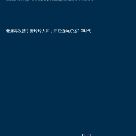
老庙再次携手麦玲玲大师，开启迈向好运2.0时代
多肉小精灵，福运享不停