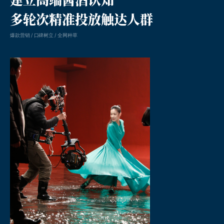
多轮次精准投放触达人群
爆款营销 / 口碑树立 / 全网种草
凸现客户价值的线上整案营销公司。成立于2005年，深耕中国本土市场。
品牌年度整案营销、新媒体social传播、内容营销、品牌数字化建设、媒介执行等。
为品牌提供全方位一体化线上整合传播服务。