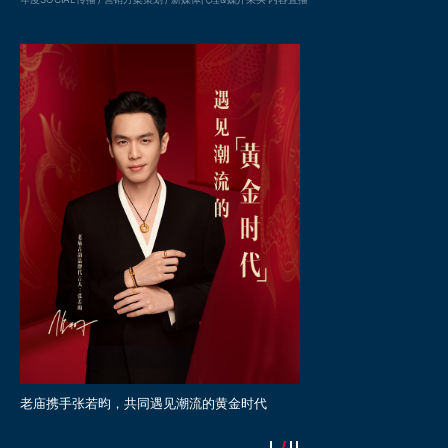
广
老庙携手张若昀，共同遇见潮流的黄金时代
老庙再次携手麦玲玲大师，