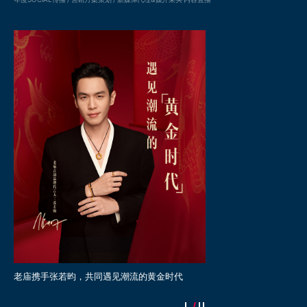
广
老庙携手张若昀，共同遇见潮流的黄金时代
老庙再次携手麦玲玲大师，