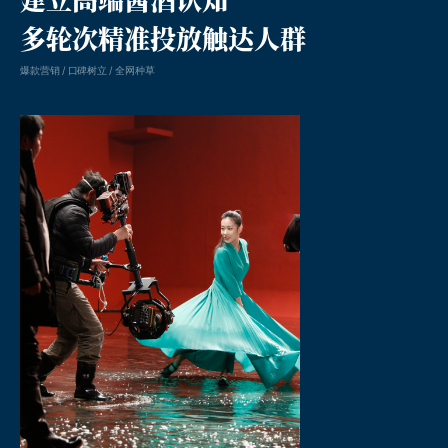
多轮次精准投放触达人群
爆款营销 / 口碑树立 / 全网种草
凸现客户价值的线上整案营销公司。成立于2005年，深耕中国本土市场。
品牌年度整案营销、新媒体social传播、内容营销、品牌数字化建设、媒介执行等。
为品牌提供全方位一体化线上整合传播服务。