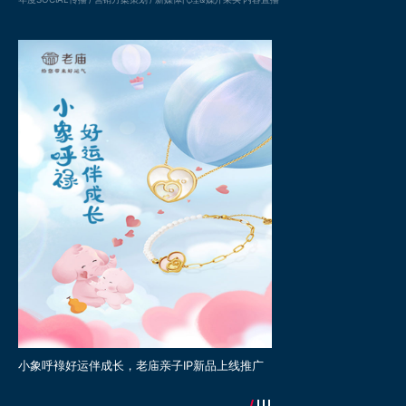
小象呼䘵好运伴成长，老庙亲子IP新品上线推广
老庙携手张若昀，共同遇