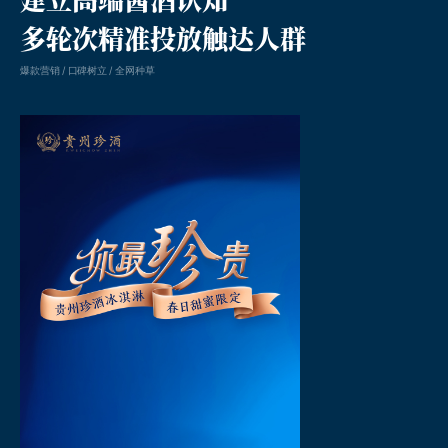
多轮次精准投放触达人群
爆款营销 / 口碑树立 / 全网种草
凸现客户价值的线上整案营销公司。成立于2005年，深耕中国本土市场。
品牌年度整案营销、新媒体social传播、内容营销、品牌数字化建设、媒介执行等。
为品牌提供全方位一体化线上整合传播服务。