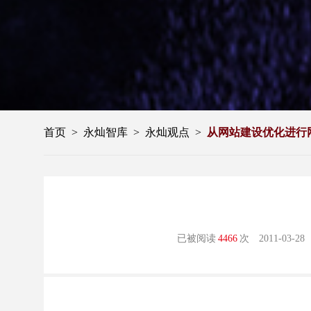
首页
>
永灿智库
>
永灿观点
>
从网站建设优化进行
永灿网页设计师写生活动
已被阅读
4466
次
2011-03-28