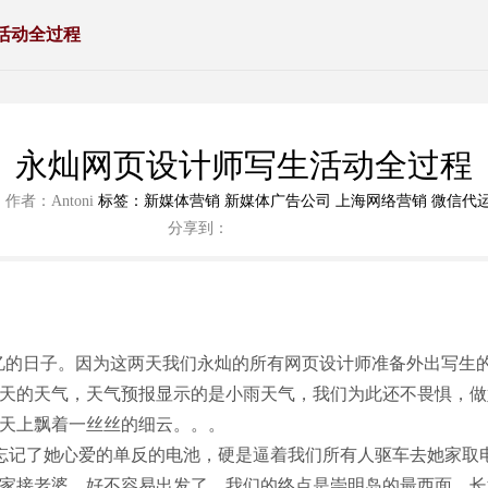
活动全过程
网络营销方法简述
从
永灿网页设计师写生活动全过程
标签：新媒体营销 新媒体广告公司 上海网络营销 微信代运
作者：Antoni
分享到：
值得记忆的日子。因为这两天我们永灿的所有网页设计师准备外出写生
天的天气，天气预报显示的是小雨天气，我们为此还不畏惧，做
天上飘着一丝丝的细云。。。
忘记了她心爱的单反的电池，硬是逼着我们所有人驱车去她家取
家接老婆，好不容易出发了，我们的终点是崇明岛的最西面，长