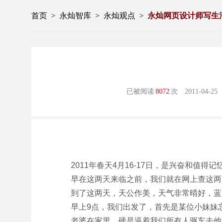
首页
>
永灿智库
>
永灿观点
>
永灿网页设计师写生
以自身网站建设为中心的
已被阅读
8072
次
2011-04-25
2011年春天4月16-17日，是兴奋和
早在这两天来临之前，我们就在网上查这两
到了这两天，天公作美，天气非常晴好，蓝
早上9点，我们出发了，首先是某位小妹妹
老婆在家里，硬是逼着我们所有人驱车去他